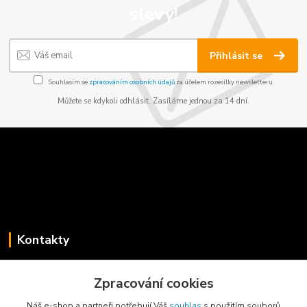
slevy!
Přihlásit se
Souhlasím se
zpracováním osobních údajů
za účelem rozesílky newsletteru.
Můžete se kdykoli odhlásit. Zasíláme jednou za 14 dní.
Kontakty
Jaroslav Koběrský
+420 775 734 715
Zpracování cookies
(Po-Pá, 8-16 hod.)
Náš e-shop a partneři potřebují Váš
souhlas
s použitím souborů