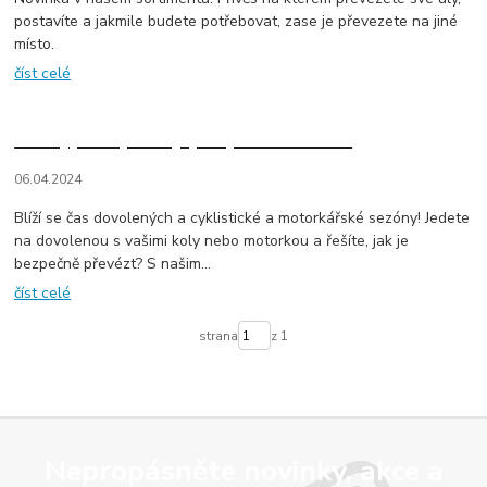
postavíte a jakmile budete potřebovat, zase je převezete na jiné
místo.
číst celé
Nový, bezpečný přepravník kol!
06.04.2024
Blíží se čas dovolených a cyklistické a motorkářské sezóny! Jedete
na dovolenou s vašimi koly nebo motorkou a řešíte, jak je
bezpečně převézt? S našim...
číst celé
strana
z 1
Nepropásněte novinky, akce a