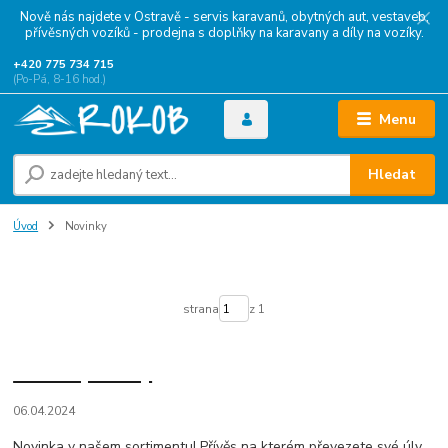
Nově nás najdete v Ostravě - servis karavanů, obytných aut, vestaveb,
přívěsných vozíků - prodejna s doplňky na karavany a díly na vozíky.
+420 775 734 715
(Po-Pá, 8-16 hod.)
Menu
Hledat
Úvod
Novinky
Novinky
strana
z 1
Přívěs pro úly
06.04.2024
Novinka v našem sortimentu! Přívěs na kterém převezete své úly,