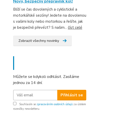
Nový, bezpečný přepravník kol!
Blíží se čas dovolených a cyklistické a
motorkářské sezóny! Jedete na dovolenou
s vašimi koly nebo motorkou a řešíte, jak
je bezpečně převézt? S našim...
číst celé
Zobrazit všechny novinky
Nepropásněte novinky, akce
a slevy!
Můžete se kdykoli odhlásit. Zasíláme
jednou za 14 dní.
Přihlásit se
Souhlasím se
zpracováním osobních údajů
za účelem
rozesílky newsletteru.