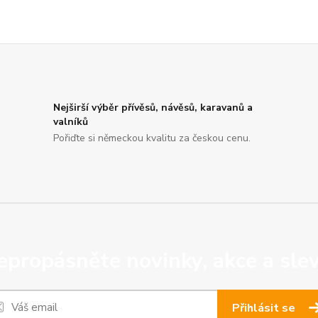
Nejširší výběr přívěsů, návěsů, karavanů a
valníků
Pořiďte si německou kvalitu za českou cenu.
epropásněte novinky, akce a slev
Přihlásit se