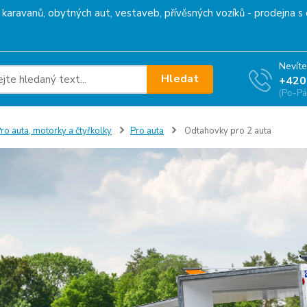
karavanů, obytných aut, vestaveb, přívěsných vozíků - prodejna s 
Nevíte
Hledat
+420
(Po-Pá
ro auta, motorky a čtyřkolky
Pro auta
Odtahovky pro 2 auta