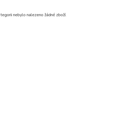
hovky pro 2 auta
tegorii nebylo nalezeno žádné zboží.