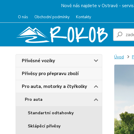
Nově nás najdete v Ostravě - servis 
O nás
Obchodní podmínky
Kontakty
Úvod
P
Přívěsné vozíky
Přívěsy pro přepravu zboží
Pro auta, motorky a čtyřkolky
Pro auta
Standartní odtahovky
Sklápěcí přívěsy