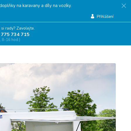
doplňky na karavany a díly na vozíky.
Přihlášení
 si rady? Zavolejte.
 775 734 715
, 8-16 hod.)