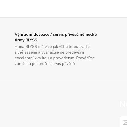
Výhradní dovozce / servis přívěsů německé
firmy BLYSS.
Firma BLYSS má více jak 60-ti letou tradici,
silné zázemí a vyznačuje se především
excelentní kvalitou a provedením. Provádíme
záruční a pozáruční servis přívěsů.
N