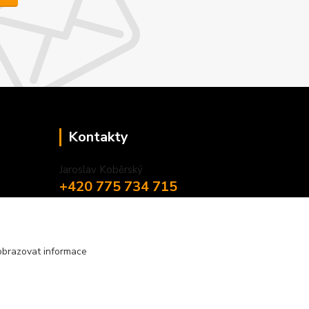
Kontakty
Jaroslav Koběrský
+420 775 734 715
(Po-Pá, 8-16 hod.)
info@privesyblyss.cz
obrazovat informace