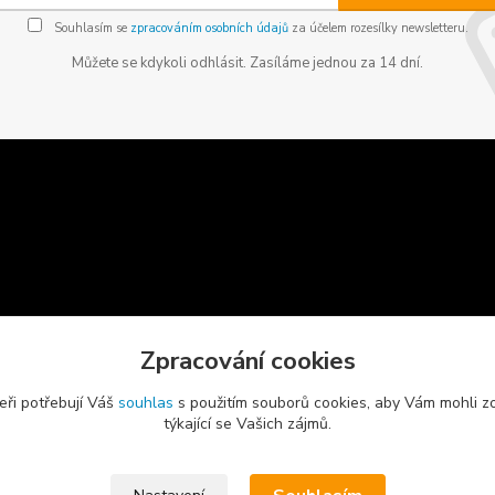
Souhlasím se
zpracováním osobních údajů
za účelem rozesílky newsletteru.
Můžete se kdykoli odhlásit. Zasíláme jednou za 14 dní.
Zpracování cookies
eři potřebují Váš
souhlas
s použitím souborů cookies, aby Vám mohli z
týkající se Vašich zájmů.