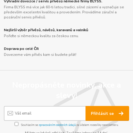
Výhradní dovozce / servis přívěsů německé firmy BLYSS.
Firma BLYSS má více jak 60-ti letou tradici, silné zázemí a vyznačuje se
především excelentní kvalitou a provedením. Provádíme záruční a
pozáruční servis přívěsů.
Nejširší výběr přívěsů, návěsů, karavanů a valníků
Pořiďte si německou kvalitu za českou cenu.
Doprava po celé ČR
Dovezeme vám přívěs kam si budete přát!
Nepropásněte novinky, akce a
slevy!
Přihlásit se
Souhlasím se
zpracováním osobních údajů
za účelem rozesílky newsletteru.