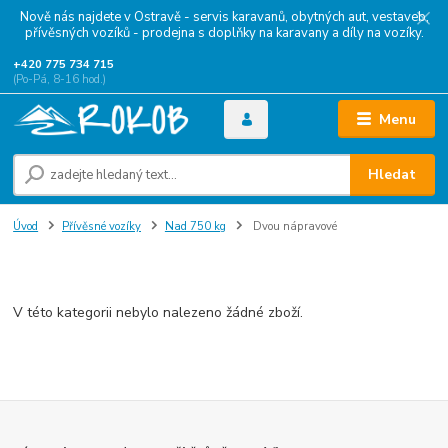
Nově nás najdete v Ostravě - servis karavanů, obytných aut, vestaveb,
přívěsných vozíků - prodejna s doplňky na karavany a díly na vozíky.
+420 775 734 715
(Po-Pá, 8-16 hod.)
Menu
Hledat
Úvod
Přívěsné vozíky
Nad 750 kg
Dvou nápravové
Dvou nápravové
V této kategorii nebylo nalezeno žádné zboží.