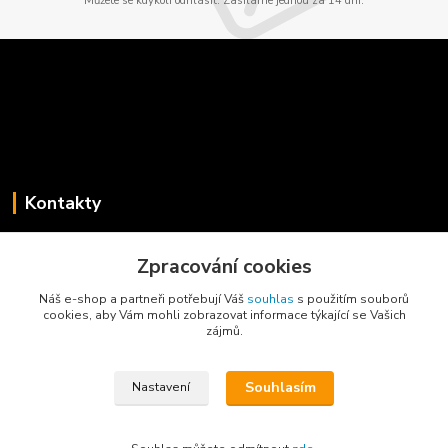
Můžete se kdykoli odhlásit. Zasíláme jednou za 14 dní.
Kontakty
Jaroslav Koběrský
+420 775 734 715
Zpracování cookies
(Po-Pá, 8-16 hod.)
Náš e-shop a partneři potřebují Váš
souhlas
s použitím souborů
cookies, aby Vám mohli zobrazovat informace týkající se Vašich
info@privesyblyss.cz
zájmů.
Souhlasím
Nastavení