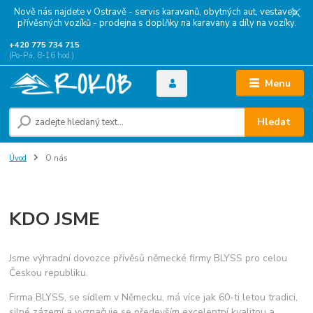
Nově nás najdete v Ostravě - servis karavanů, obytných aut, vestaveb,
přívěsných vozíků - prodejna s doplňky na karavany a díly na vozíky.
+420 775 734 715
(Po-Pá, 8-16 hod.)
Menu
Hledat
Úvod
O nás
O nás
KDO JSME
Jsme výhradní dovozce přívěsů německé firmy BLYSS pro celou
Českou republiku.
Firma BLYSS, se sídlem v Německu, má více jak 60-ti letou tradici,
silné zázemí a vyznačuje se především excelentní kvalitou a