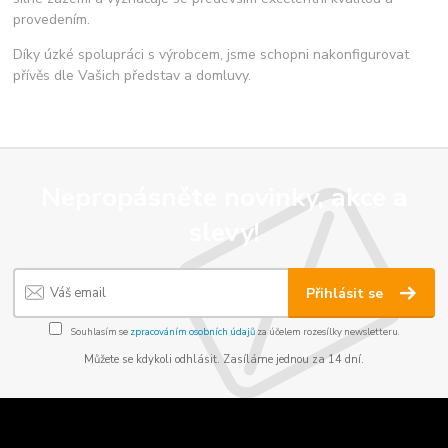
provedením.
Díky úzké spolupráci s výrobcem, jsme schopni nakonfigurovat
přívěs dle Vašich představ a domluvy.
Nepropásněte novinky, akce a
slevy!
Přihlásit se
Souhlasím se
zpracováním osobních údajů
za účelem rozesílky newsletteru.
Můžete se kdykoli odhlásit. Zasíláme jednou za 14 dní.