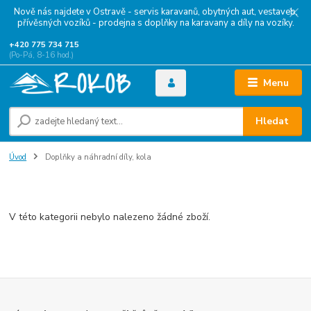
Nově nás najdete v Ostravě - servis karavanů, obytných aut, vestaveb,
přívěsných vozíků - prodejna s doplňky na karavany a díly na vozíky.
+420 775 734 715
(Po-Pá, 8-16 hod.)
Menu
Hledat
Úvod
Doplňky a náhradní díly, kola
Doplňky a náhradní díly, kola
V této kategorii nebylo nalezeno žádné zboží.