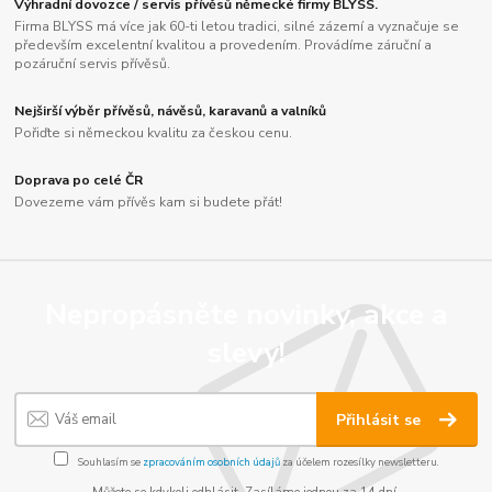
Výhradní dovozce / servis přívěsů německé firmy BLYSS.
Firma BLYSS má více jak 60-ti letou tradici, silné zázemí a vyznačuje se
především excelentní kvalitou a provedením. Provádíme záruční a
pozáruční servis přívěsů.
Nejširší výběr přívěsů, návěsů, karavanů a valníků
Pořiďte si německou kvalitu za českou cenu.
Doprava po celé ČR
Dovezeme vám přívěs kam si budete přát!
Nepropásněte novinky, akce a
slevy!
Přihlásit se
Souhlasím se
zpracováním osobních údajů
za účelem rozesílky newsletteru.