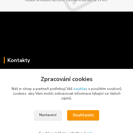
Můžete se kdykoli odhlásit. Zasíláme jednou za 14 dní.
Kontakty
Jaroslav Koběrský
+420 775 734 715
Zpracování cookies
(Po-Pá, 8-16 hod.)
Náš e-shop a partneři potřebují Váš
souhlas
s použitím souborů
cookies, aby Vám mohli zobrazovat informace týkající se Vašich
info@privesyblyss.cz
zájmů.
Souhlasím
Nastavení