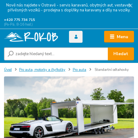
Nově nás najdete v Ostravě - servis karavanů, obytných aut, vestaveb,
přívěsných vozíků - prodejna s doplňky na karavany a díly na vozíky.
+420 775 734 715
(Po-Pá, 8-16 hod.)
Menu
Hledat
Úvod
Pro auta, motorky a čtyřkolky
Pro auta
Standartní odtahovky