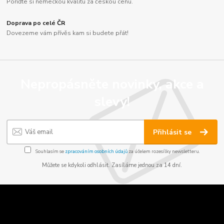
Pořiďte si německou kvalitu za českou cenu.
Doprava po celé ČR
Dovezeme vám přívěs kam si budete přát!
Nepropásněte novinky, akce a
slevy!
Přihlásit se
Souhlasím se
zpracováním osobních údajů
za účelem rozesílky newsletteru.
Můžete se kdykoli odhlásit. Zasíláme jednou za 14 dní.