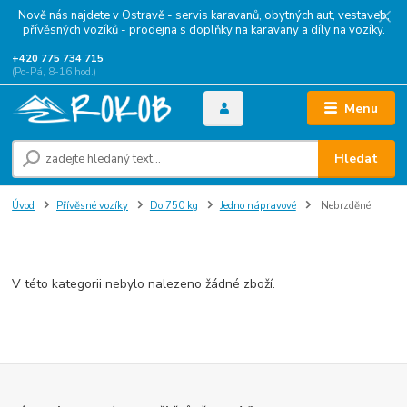
Nově nás najdete v Ostravě - servis karavanů, obytných aut, vestaveb,
přívěsných vozíků - prodejna s doplňky na karavany a díly na vozíky.
+420 775 734 715
(Po-Pá, 8-16 hod.)
Menu
Hledat
Úvod
Přívěsné vozíky
Do 750 kg
Jedno nápravové
Nebrzděné
Nebrzděné
V této kategorii nebylo nalezeno žádné zboží.