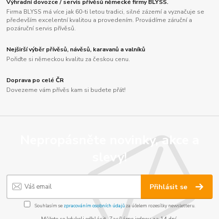
Výhradní dovozce / servis přívěsů německé firmy BLYSS.
Firma BLYSS má více jak 60-ti letou tradici, silné zázemí a vyznačuje se
především excelentní kvalitou a provedením. Provádíme záruční a
pozáruční servis přívěsů.
Nejširší výběr přívěsů, návěsů, karavanů a valníků
Pořiďte si německou kvalitu za českou cenu.
Doprava po celé ČR
Dovezeme vám přívěs kam si budete přát!
Nepropásněte novinky, akce a
slevy!
Přihlásit se
Souhlasím se
zpracováním osobních údajů
za účelem rozesílky newsletteru.