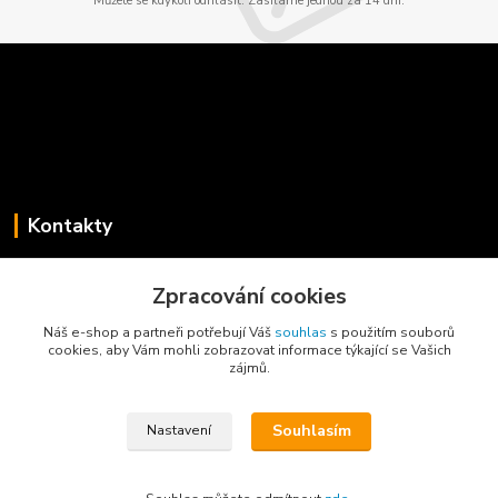
Můžete se kdykoli odhlásit. Zasíláme jednou za 14 dní.
Kontakty
Jaroslav Koběrský
+420 775 734 715
Zpracování cookies
(Po-Pá, 8-16 hod.)
Náš e-shop a partneři potřebují Váš
souhlas
s použitím souborů
cookies, aby Vám mohli zobrazovat informace týkající se Vašich
info@privesyblyss.cz
zájmů.
Souhlasím
Nastavení