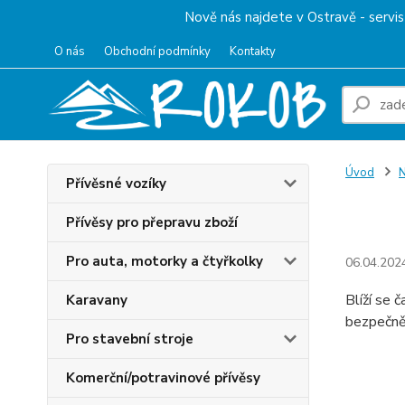
Nově nás najdete v Ostravě - servis 
O nás
Obchodní podmínky
Kontakty
Úvod
N
Přívěsné vozíky
Nový
Přívěsy pro přepravu zboží
Pro auta, motorky a čtyřkolky
06.04.202
Blíží se 
Karavany
bezpečně 
Pro stavební stroje
Komerční/potravinové přívěsy