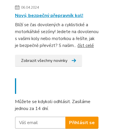
06.04.2024
Nový, bezpečný přepravník kol!
Blíží se čas dovolených a cyklistické a
motorkářské sezóny! Jedete na dovolenou
s vašimi koly nebo motorkou a řešíte, jak
je bezpečně převézt? S našim...
číst celé
Zobrazit všechny novinky
Nepropásněte novinky, akce
a slevy!
Můžete se kdykoli odhlásit. Zasíláme
jednou za 14 dní.
Přihlásit se