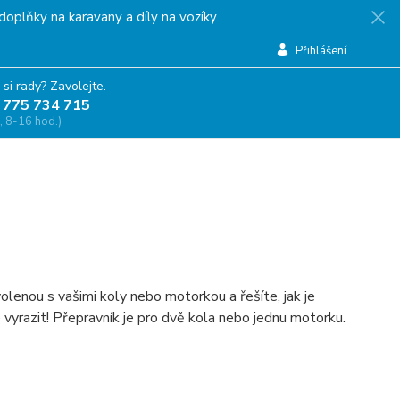
doplňky na karavany a díly na vozíky.
Přihlášení
 si rady? Zavolejte.
 775 734 715
, 8-16 hod.)
olenou s vašimi koly nebo motorkou a řešíte, jak je
yrazit! Přepravník je pro dvě kola nebo jednu motorku.