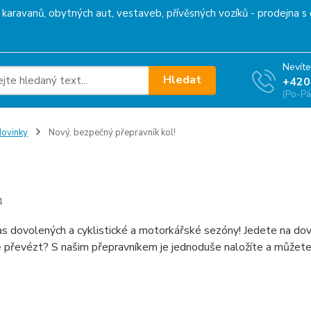
karavanů, obytných aut, vestaveb, přívěsných vozíků - prodejna s 
Nevíte
Hledat
+420
(Po-Pá
ovinky
Nový, bezpečný přepravník kol!
, bezpečný přepravník kol!
4
čas dovolených a cyklistické a motorkářské sezóny! Jedete na dov
převézt? S našim přepravníkem je jednoduše naložíte a můžete v