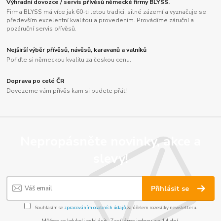
Výhradní dovozce / servis přívěsů německé firmy BLYSS.
Firma BLYSS má více jak 60-ti letou tradici, silné zázemí a vyznačuje se
především excelentní kvalitou a provedením. Provádíme záruční a
pozáruční servis přívěsů.
Nejširší výběr přívěsů, návěsů, karavanů a valníků
Pořiďte si německou kvalitu za českou cenu.
Doprava po celé ČR
Dovezeme vám přívěs kam si budete přát!
Nepropásněte novinky, akce a
slevy!
Přihlásit se
Souhlasím se
zpracováním osobních údajů
za účelem rozesílky newsletteru.