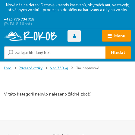
Nově nás najdete v Ostravě - servis karavanů, obytných aut, vestaveb,
přívěsných vozíků - prodejna s doplňky na karavany a díly na vozíky.
+420 775 734 715
(Po-Pá, 8-16 hod.)
Menu
Hledat
Úvod
Přívěsné vozíky
Nad 750 kg
Troj nápravové
Troj nápravové
V této kategorii nebylo nalezeno žádné zboží.