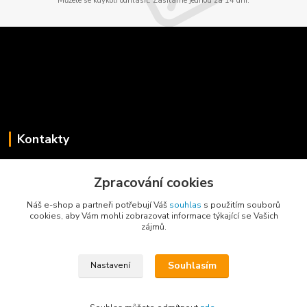
Můžete se kdykoli odhlásit. Zasíláme jednou za 14 dní.
Kontakty
Jaroslav Koběrský
+420 775 734 715
Zpracování cookies
(Po-Pá, 8-16 hod.)
Náš e-shop a partneři potřebují Váš
souhlas
s použitím souborů
cookies, aby Vám mohli zobrazovat informace týkající se Vašich
info@privesyblyss.cz
zájmů.
Souhlasím
Nastavení