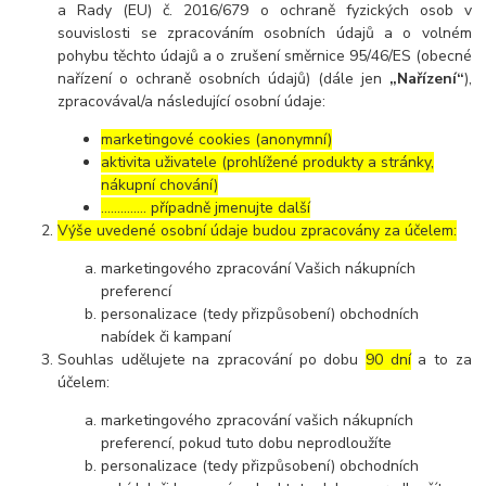
a Rady (EU) č. 2016/679 o ochraně fyzických osob v
souvislosti se zpracováním osobních údajů a o volném
pohybu těchto údajů a o zrušení směrnice 95/46/ES (obecné
nařízení o ochraně osobních údajů) (dále jen
„Nařízení“
),
zpracovával/a následující osobní údaje:
marketingové cookies (anonymní)
aktivita uživatele (prohlížené produkty a stránky,
nákupní chování)
………….. případně jmenujte další
Výše uvedené osobní údaje budou zpracovány za účelem:
marketingového zpracování Vašich nákupních
preferencí
personalizace (tedy přizpůsobení) obchodních
nabídek či kampaní
Souhlas udělujete na zpracování po dobu
90 dní
a to za
účelem:
marketingového zpracování vašich nákupních
preferencí, pokud tuto dobu neprodloužíte
personalizace (tedy přizpůsobení) obchodních