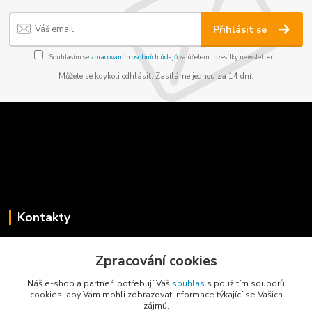
Přihlásit se
Souhlasím se
zpracováním osobních údajů
za účelem rozesílky newsletteru.
Můžete se kdykoli odhlásit. Zasíláme jednou za 14 dní.
Kontakty
Jaroslav Koběrský
Zpracování cookies
+420 775 734 715
(Po-Pá, 8-16 hod.)
Náš e-shop a partneři potřebují Váš
souhlas
s použitím souborů
cookies, aby Vám mohli zobrazovat informace týkající se Vašich
info@privesyblyss.cz
zájmů.