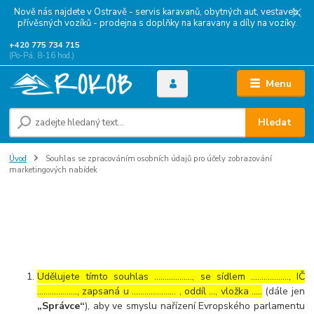
Nově nás najdete v Ostravě - servis karavanů, obytných aut, vestaveb,
přívěsných vozíků - prodejna s doplňky na karavany a díly na vozíky.
+420 775 734 715
(Po-Pá, 8-16 hod.)
Menu
Hledat
Úvod
Souhlas se zpracováním osobních údajů pro účely zobrazování
marketingových nabídek
Souhlas se zpracováním osobních
údajů pro účely zobrazování
marketingových nabídek
Udělujete tímto souhlas ……………..., se sídlem ………………, IČ
………………., zapsaná u ………………… , oddíl …, vložka …..
(dále jen
„Správce“
), aby ve smyslu nařízení Evropského parlamentu