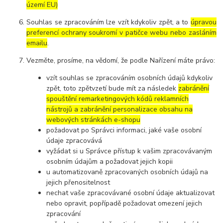
území EU)
Souhlas se zpracováním lze vzít kdykoliv zpět, a to
úpravou
preferencí ochrany soukromí v patičce webu nebo zasláním
emailu
.
Vezměte, prosíme, na vědomí, že podle Nařízení máte právo:
vzít souhlas se zpracováním osobních údajů kdykoliv
zpět, toto zpětvzetí bude mít za následek
zabránění
spouštění remarketingových kódů reklamních
nástrojů a zabránění personalizace obsahu na
webových stránkách e-shopu
požadovat po Správci informaci, jaké vaše osobní
údaje zpracovává
vyžádat si u Správce přístup k vašim zpracovávaným
osobním údajům a požadovat jejich kopii
u automatizovaně zpracovaných osobních údajů na
jejich přenositelnost
nechat vaše zpracovávané osobní údaje aktualizovat
nebo opravit, popřípadě požadovat omezení jejich
zpracování