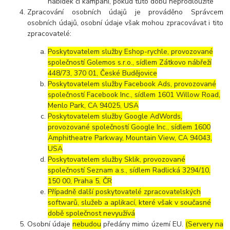
nabídek či kampaní, pokud tuto dobu neprodloužíte
Zpracování osobních údajů je prováděno Správcem
osobních údajů, osobní údaje však mohou zpracovávat i tito
zpracovatelé:
Poskytovatelem služby Eshop-rychle, provozované
společností Golemos s.r.o., sídlem Zátkovo nábřeží
448/73, 370 01, České Budějovice
Poskytovatelem služby Facebook Ads, provozované
společností Facebook Inc., sídlem 1601 Willow Road,
Menlo Park, CA 94025, USA
Poskytovatelem služby Google AdWords,
provozované společností Google Inc., sídlem 1600
Amphitheatre Parkway, Mountain View, CA 94043,
USA
Poskytovatelem služby Sklik, provozované
společností Seznam a.s., sídlem Radlická 3294/10,
150 00, Praha 5, ČR
Případně další poskytovatelé zpracovatelských
softwarů, služeb a aplikací, které však v současné
době společnost nevyužívá
Osobní údaje
nebudou
předány mimo území EU.
(Servery na