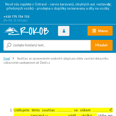
Nově nás najdete v Ostravě - servis karavanů, obytných aut, vestaveb,
přívěsných vozíků - prodejna s doplňky na karavany a díly na vozíky.
+420 775 734 715
(Po-Pá, 8-16 hod.)
Menu
Hledat
Úvod
Souhlas se zpracováním osobních údajů pro účely zaslání dotazníku
zákaznické spokojenosti od Zboží.cz
Souhlas se zpracováním osobních
údajů pro účely zaslání dotazníku
zákaznické spokojenosti od
Zboží.cz
Udělujete tímto souhlas ……………..., se sídlem ………………, IČ
………………., zapsaná u ………………… , oddíl …, vložka …..
(dále jen