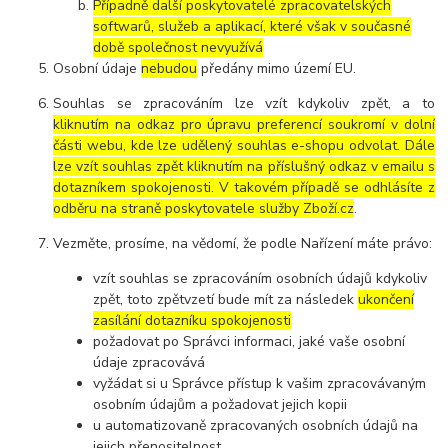
Případně další poskytovatelé zpracovatelských
softwarů, služeb a aplikací, které však v současné
době společnost nevyužívá
Osobní údaje
nebudou
předány mimo území EU.
Souhlas se zpracováním lze vzít kdykoliv zpět, a to
kliknutím na odkaz pro úpravu preferencí soukromí v dolní
části webu, kde lze udělený souhlas e-shopu odvolat. Dále
lze vzít souhlas zpět kliknutím na příslušný odkaz v emailu s
dotazníkem spokojenosti. V takovém případě se odhlásíte z
odběru na straně poskytovatele služby Zboží.cz
.
Vezměte, prosíme, na vědomí, že podle Nařízení máte právo:
vzít souhlas se zpracováním osobních údajů kdykoliv
zpět, toto zpětvzetí bude mít za následek
ukončení
zasílání dotazníku spokojenosti
požadovat po Správci informaci, jaké vaše osobní
údaje zpracovává
vyžádat si u Správce přístup k vašim zpracovávaným
osobním údajům a požadovat jejich kopii
u automatizovaně zpracovaných osobních údajů na
jejich přenositelnost