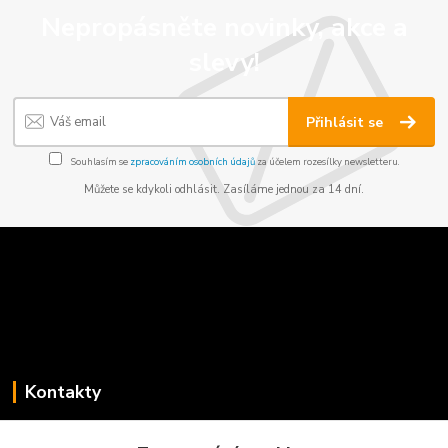
Nepropásněte novinky, akce a
slevy!
Přihlásit se
Souhlasím se
zpracováním osobních údajů
za účelem rozesílky newsletteru.
Můžete se kdykoli odhlásit. Zasíláme jednou za 14 dní.
Kontakty
Jaroslav Koběrský