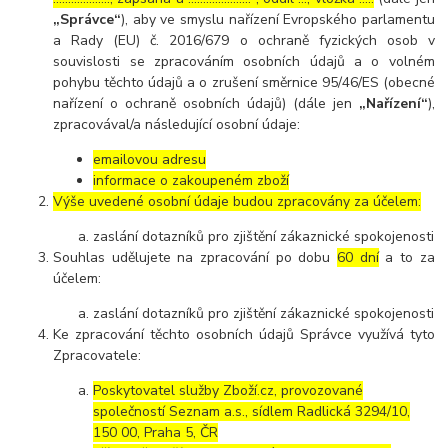
„Správce“
), aby ve smyslu nařízení Evropského parlamentu
a Rady (EU) č. 2016/679 o ochraně fyzických osob v
souvislosti se zpracováním osobních údajů a o volném
pohybu těchto údajů a o zrušení směrnice 95/46/ES (obecné
nařízení o ochraně osobních údajů) (dále jen
„Nařízení“
),
zpracovával/a následující osobní údaje:
emailovou adresu
informace o zakoupeném zboží
Výše uvedené osobní údaje budou zpracovány za účelem:
zaslání dotazníků pro zjištění zákaznické spokojenosti
Souhlas udělujete na zpracování po dobu
60 dní
a to za
účelem:
zaslání dotazníků pro zjištění zákaznické spokojenosti
Ke zpracování těchto osobních údajů Správce využívá tyto
Zpracovatele:
Poskytovatel služby Zboží.cz, provozované
společností Seznam a.s., sídlem Radlická 3294/10,
150 00, Praha 5, ČR