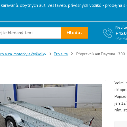
karavanů, obytných aut, vestaveb, přívěsných vozíků - prodejna s 
Nevíte
Hledat
+420
(Po-Pá
ro auta, motorky a čtyřkolky
Pro auta
Přepravník aut Daytona 1300
ravník aut Daytona 1300
Velmi 
sklopn
Pojezd
jen 12
rám, st