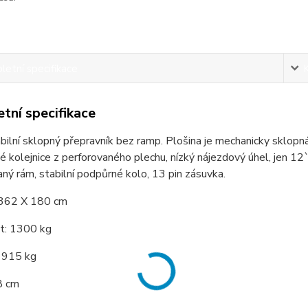
etní specifikace
tní specifikace
bilní sklopný přepravník bez ramp. Plošina je mechanicky sklopn
 kolejnice z perforovaného plechu, nízký nájezdový úhel, jen 12`
ný rám, stabilní podpůrné kolo, 13 pin zásuvka.
362 X 180 cm
t: 1300 kg
 915 kg
8 cm