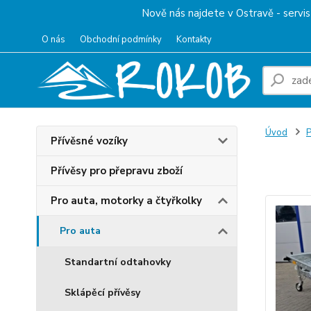
Nově nás najdete v Ostravě - servis 
O nás
Obchodní podmínky
Kontakty
Úvod
P
Přívěsné vozíky
Přep
Přívěsy pro přepravu zboží
Pro auta, motorky a čtyřkolky
Pro auta
Standartní odtahovky
Sklápěcí přívěsy