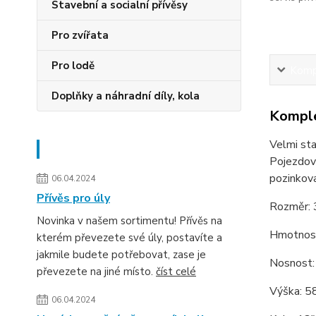
Stavební a socialní přívěsy
Pro zvířata
Pro lodě
Kompl
Doplňky a náhradní díly, kola
Komple
Velmi sta
Novinky
Pojezdové
pozinkova
06.04.2024
Přívěs pro úly
Rozměr: 
Novinka v našem sortimentu! Přívěs na
Hmotnos
kterém převezete své úly, postavíte a
jakmile budete potřebovat, zase je
Nosnost:
převezete na jiné místo.
číst celé
Výška: 5
06.04.2024