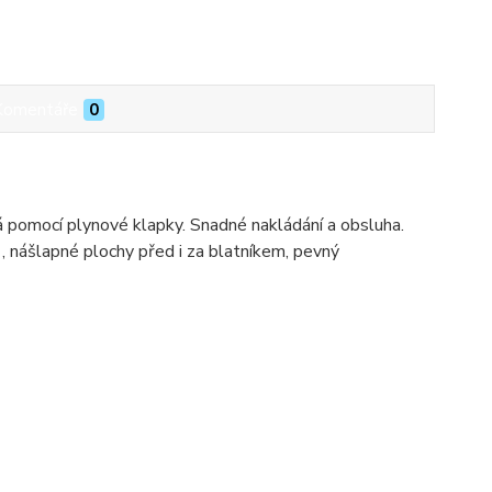
Komentáře
0
á pomocí plynové klapky. Snadné nakládání a obsluha.
, nášlapné plochy před i za blatníkem, pevný