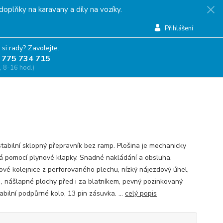
doplňky na karavany a díly na vozíky.
Přihlášení
 si rady? Zavolejte.
 775 734 715
, 8-16 hod.)
stabilní sklopný přepravník bez ramp. Plošina je mechanicky
á pomocí plynové klapky. Snadné nakládání a obsluha.
ové kolejnice z perforovaného plechu, nízký nájezdový úhel,
`, nášlapné plochy před i za blatníkem, pevný pozinkovaný
abilní podpůrné kolo, 13 pin zásuvka. ...
celý popis