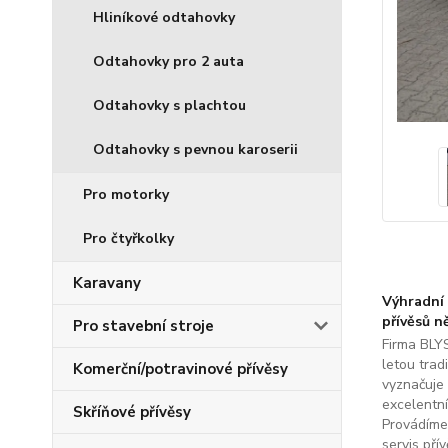
Hliníkové odtahovky
Odtahovky pro 2 auta
Odtahovky s plachtou
Odtahovky s pevnou karoserii
Pro motorky
Pro čtyřkolky
Karavany
Výhradní 
přívěsů n
Pro stavební stroje
Firma BLYS
letou tradi
Komerční/potravinové přívěsy
vyznačuje
excelentní
Skříňové přívěsy
Provádíme
servis přív