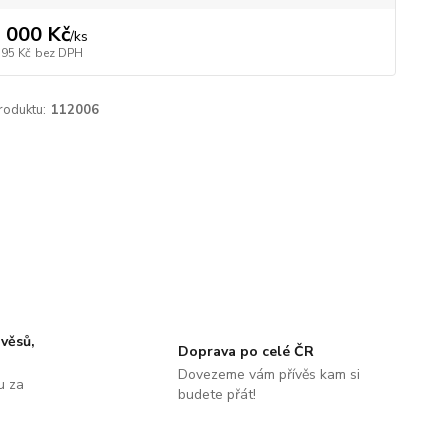
 000 Kč
/
ks
595 Kč
bez DPH
roduktu:
112006
ávěsů,
Doprava po celé ČR
Dovezeme vám přívěs kam si
u za
budete přát!