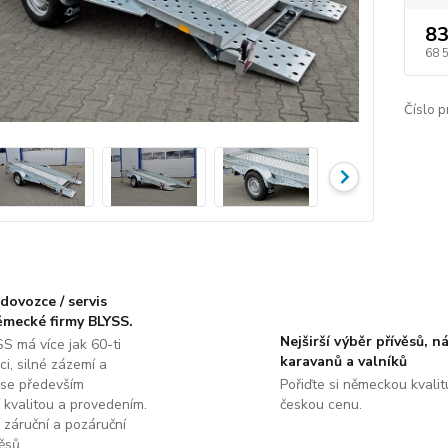
83
68 
Číslo p
dovozce / servis
ěmecké firmy BLYSS.
Nejširší výběr přívěsů, n
S má více jak 60-ti
karavanů a valníků
ci, silné zázemí a
 se především
Pořiďte si německou kvalit
 kvalitou a provedením.
českou cenu.
 záruční a pozáruční
ěsů.