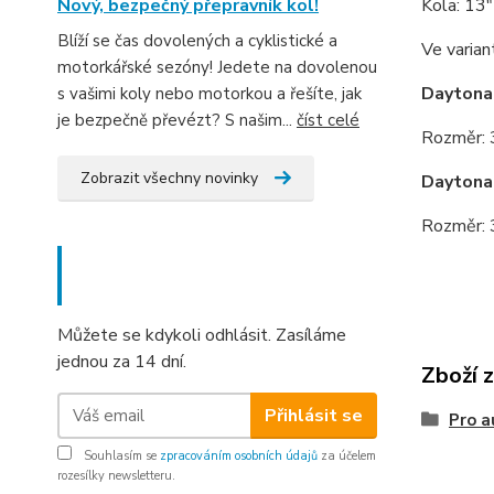
Kola: 13"
Nový, bezpečný přepravník kol!
Blíží se čas dovolených a cyklistické a
Ve varian
motorkářské sezóny! Jedete na dovolenou
Daytona
s vašimi koly nebo motorkou a řešíte, jak
je bezpečně převézt? S našim...
číst celé
Rozměr: 
Zobrazit všechny novinky
Daytona
Rozměr: 
Nepropásněte novinky, akce
a slevy!
Můžete se kdykoli odhlásit. Zasíláme
jednou za 14 dní.
Zboží 
Přihlásit se
Pro a
Souhlasím se
zpracováním osobních údajů
za účelem
rozesílky newsletteru.