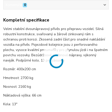
Komentáře
0
Kompletní specifikace
Velmi stabilní dvounápravový přívěs pro přepravu vozidel. Silná
robustní konstrukce, svařovaný a žárově zinkovaný rám s
ochranou proti korozi. Zkosená zadní část pro snadné nakládání
vozidla na přívěs. Pojezdové kolejnice jsou z perforovaného
plechu, vysoce kvalitní pneumatiky pro plynulou jízdi i na špatném
povrchu vozovky. Bezúdržbové pružinové nápravy, výkonný
naviják. Podpůrné kolo, 13 pin zásuvka.
Rozměr: 400x200 cm
Hmotnost: 2700 kg
Nosnost: 2160 kg
Nákladová výška: 66 cm
Kola: 13"