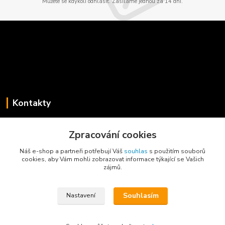
Můžete se kdykoli odhlásit. Zasíláme jednou za 14 dní.
Kontakty
Jaroslav Koběrský
+420 775 734 715
Zpracování cookies
(Po-Pá, 8-16 hod.)
Náš e-shop a partneři potřebují Váš
souhlas
s použitím souborů
cookies, aby Vám mohli zobrazovat informace týkající se Vašich
info@privesyblyss.cz
zájmů.
Souhlasím
Nastavení