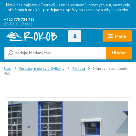
Nově nás najdete v Ostravě - servis karavanů, obytných aut, vestaveb,
přívěsných vozíků - prodejna s doplňky na karavany a díly na vozíky.
+420 775 734 715
(Po-Pá, 8-16 hod.)
Menu
Hledat
Úvod
Pro auta, motorky a čtyřkolky
Pro auta
Přepravník aut Jupiter
400
Přepravník aut Jupiter 400