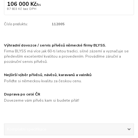
106 000 Kč
/
ks
87 603 Kč
bez DPH
Číslo produktu:
112005
Výhradní dovozce / servis přívěsů německé firmy BLYSS.
Firma BLYSS má více jak 60-ti letou tradici, silné zázemí a vyznačuje se
především excelentní kvalitou a provedením. Provádíme záruční a
pozáruční servis přívěsů.
Nejširší výběr přívěsů, návěsů, karavanů a valníků
Pořiďte si německou kvalitu za českou cenu.
Doprava po celé ČR
Dovezeme vám přívěs kam si budete přát!
Kompletní specifikace