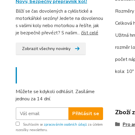
Nový, bezpečný přepravník kol!
Rozměry a
Blíží se čas dovolených a cyklistické a
motorkářské sezóny! Jedete na dovolenou
Celková 
s vašimi koly nebo motorkou a řešíte, jak
je bezpečně převézt? S našim...
číst celé
Užitná h
rozměr l
Zobrazit všechny novinky
počet náp
Nepropásněte novinky, akce
kola: 10"
a slevy!
Můžete se kdykoli odhlásit. Zasíláme
jednou za 14 dní.
Zboží 
Přihlásit se
Pro a
Souhlasím se
zpracováním osobních údajů
za účelem
rozesílky newsletteru.