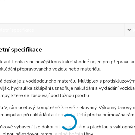
etní specifikace
tní specifikace
k aut Lenka s nejnovější konstrukcí vhodné nejen pro přepravu au
akládání přepravovaného vozidla nebo materiálu.
á deska je z voděodolného materálu Multiplex s protiskluzový
viják, hydraulika sklápění usnadňuje nakládání a vykládání vozidl
rampy, které se zasouvají pod ložnou plochu.
ru V, rám ocelový, kompletně žárově zinkovaný. Výkonný lanový na
 manipulaci při nakládání automobilu. Celá plocha orámována rá
ňkové vybavení lze dokoupit vysoký rám s plachtou s výklopným
, plnou nájezdovou rampu a plné boční stěny.