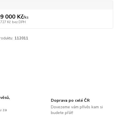
9 000 Kč
/
ks
 727 Kč
bez DPH
roduktu:
112011
ávěsů,
Doprava po celé ČR
Dovezeme vám přívěs kam si
u za
budete přát!