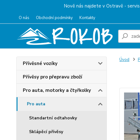
Nově nás najdete v Ostravě - servis 
O nás
Obchodní podmínky
Kontakty
Úvod
P
Přívěsné vozíky
Přep
Přívěsy pro přepravu zboží
Pro auta, motorky a čtyřkolky
Pro auta
Standartní odtahovky
Sklápěcí přívěsy