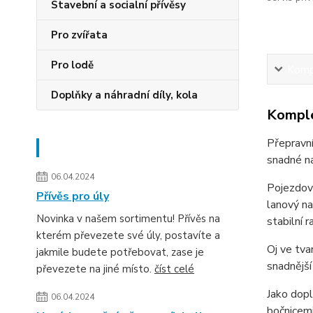
Stavební a socialní přívěsy
Pro zvířata
Pro lodě
Kompl
Doplňky a náhradní díly, kola
Komple
Přepravní
Novinky
snadné n
06.04.2024
Pojezdov
Přívěs pro úly
lanový na
Novinka v našem sortimentu! Přívěs na
stabilní 
kterém převezete své úly, postavíte a
Oj ve tva
jakmile budete potřebovat, zase je
snadnější
převezete na jiné místo.
číst celé
Jako dopl
06.04.2024
bočnicemi