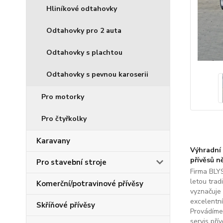
Hliníkové odtahovky
Odtahovky pro 2 auta
Odtahovky s plachtou
Odtahovky s pevnou karoserii
Pro motorky
Pro čtyřkolky
Karavany
Výhradní 
přívěsů n
Pro stavební stroje
Firma BLYS
letou tradi
Komerční/potravinové přívěsy
vyznačuje
excelentní
Skříňové přívěsy
Provádíme
servis přív