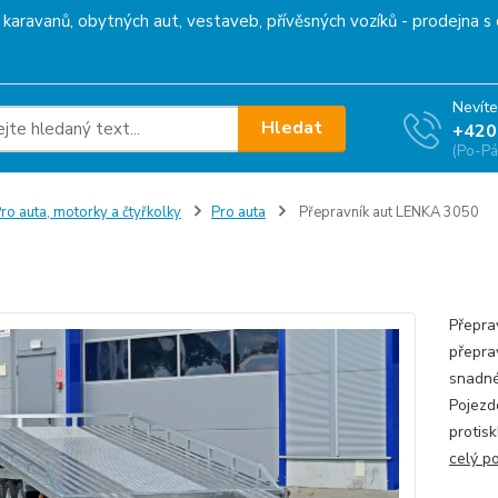
karavanů, obytných aut, vestaveb, přívěsných vozíků - prodejna s 
Nevíte
Hledat
+420
(Po-Pá
ro auta, motorky a čtyřkolky
Pro auta
Přepravník aut LENKA 3050
ravník aut LENKA 3050
Přepra
přepra
snadné
Pojezd
protis
celý p