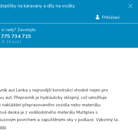
doplňky na karavany a díly na vozíky.
Přihlášení
 si rady? Zavolejte.
 775 734 715
, 8-16 hod.)
vník aut Lenka s nejnovější konstrukcí vhodné nejen pro
vu aut. Přepravník je hydraulicky sklopný, což umožňuje
 nakládání přepravovaného vozidla nebo materiálu.
ová deska je z voděodolného materálu Multiplex s
kluzovým povrchem a zapuštěnými oky v podlaze. Výkonný la...
opis