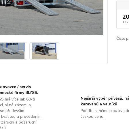
20
172
Číslo p
dovozce / servis
ěmecké firmy BLYSS.
Nejširší výběr přívěsů, n
S má více jak 60-ti
karavanů a valníků
ci, silné zázemí a
 se především
Pořiďte si německou kvalit
 kvalitou a provedením.
českou cenu.
 záruční a pozáruční
ěsů.