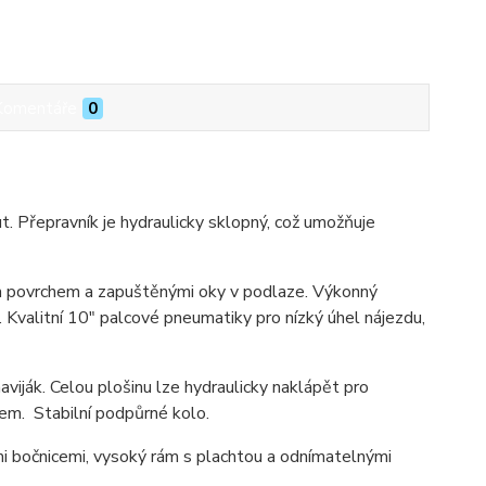
Komentáře
0
t. Přepravník je hydraulicky sklopný, což umožňuje
m povrchem a zapuštěnými oky v podlaze. Výkonný
a. Kvalitní 10" palcové pneumatiky pro nízký úhel nájezdu,
viják. Celou plošinu lze hydraulicky naklápět pro
mem. Stabilní podpůrné kolo.
i bočnicemi, vysoký rám s plachtou a odnímatelnými