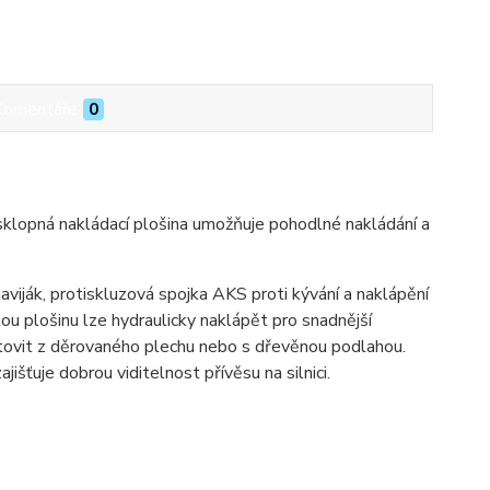
Komentáře
0
 sklopná nakládací plošina umožňuje pohodlné nakládání a
viják, protiskluzová spojka AKS proti kývání a naklápění
lou plošinu lze hydraulicky naklápět pro snadnější
otovit z děrovaného plechu nebo s dřevěnou podlahou.
išťuje dobrou viditelnost přívěsu na silnici.