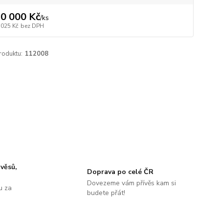
0 000 Kč
/
ks
 025 Kč
bez DPH
roduktu:
112008
ávěsů,
Doprava po celé ČR
Dovezeme vám přívěs kam si
u za
budete přát!