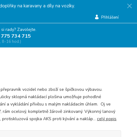
doplňky na karavany a díly na vozíky.
Přihlášení
 si rady? Zavolejte.
 775 734 715
, 8-16 hod.)
í přepravník vozidel nebo zboží se špičkovou výbavou.
licky sklopná nakládací plošina umožňuje pohodlné
ání a vykládání přívěsu s malým nakládacím úhlem. Oj ve
V, rám ocelový, kompletně žárově zinkovaný. Výkonný lanový
, protiskluzová spojka AKS proti kývání a nakláp...
celý popis