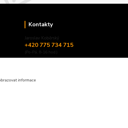
Kontakty
Jaroslav Koběrský
+420 775 734 715
(Po-Pá, 8-16 hod.)
info@privesyblyss.cz
obrazovat informace
Vytvořeno na
Eshop-rychle.cz