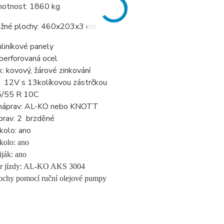
motnost: 1860 kg
ožné plochy: 460x203x3 cm
liníkové panely
perforovaná ocel
 kovový, žárové zinkování
a: 12V s 13kolíkovou zástrčkou
5/55 R 10C
náprav: AL-KO nebo KNOTT
prav: 2 brzděné
kolo: ano
kolo: ano
iják: ano
tor jízdy: AL-KO AKS 3004
ochy pomocí ruční olejové pumpy