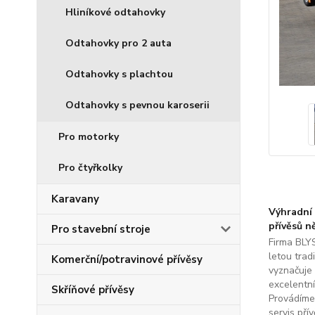
Hliníkové odtahovky
Odtahovky pro 2 auta
Odtahovky s plachtou
Odtahovky s pevnou karoserii
Pro motorky
Pro čtyřkolky
Karavany
Výhradní 
přívěsů n
Pro stavební stroje
Firma BLYS
letou tradi
Komerční/potravinové přívěsy
vyznačuje
excelentní
Skříňové přívěsy
Provádíme
servis přív