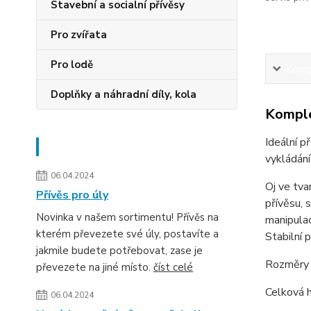
Stavební a socialní přívěsy
Pro zvířata
Pro lodě
Kompl
Doplňky a náhradní díly, kola
Komple
Ideální p
Novinky
vykládán
06.04.2024
Oj ve tva
Přívěs pro úly
přívěsu, 
Novinka v našem sortimentu! Přívěs na
manipulac
kterém převezete své úly, postavíte a
Stabilní 
jakmile budete potřebovat, zase je
Rozměry a
převezete na jiné místo.
číst celé
Celková 
06.04.2024