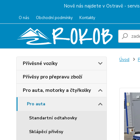
Nově nás najdete v Ostravě - servis 
O nás
Obchodní podmínky
Kontakty
Úvod
P
Přívěsné vozíky
Přep
Přívěsy pro přepravu zboží
Pro auta, motorky a čtyřkolky
Pro auta
Standartní odtahovky
Sklápěcí přívěsy