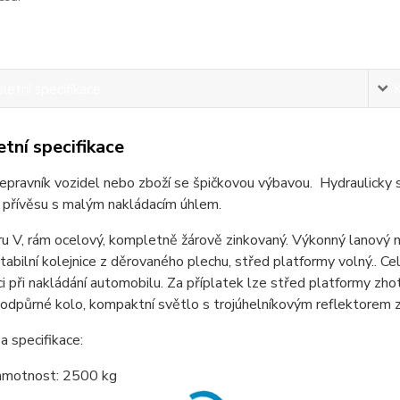
etní specifikace
tní specifikace
řepravník vozidel nebo zboží se špičkovou výbavou. Hydraulicky
í přívěsu s malým nakládacím úhlem.
ru V, rám ocelový, kompletně žárově zinkovaný. Výkonný lanový na
stabilní kolejnice z děrovaného plechu, střed platformy volný.. Ce
i při nakládání automobilu. Za příplatek lze střed platformy zh
podpůrné kolo, kompaktní světlo s trojúhelníkovým reflektorem zaj
 specifikace:
hmotnost: 2500 kg