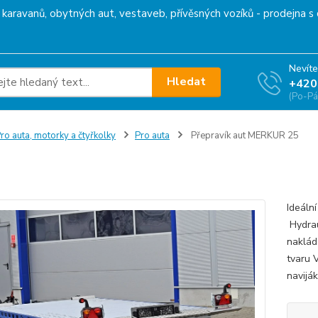
karavanů, obytných aut, vestaveb, přívěsných vozíků - prodejna s 
Nevíte
Hledat
+420
(Po-Pá
ro auta, motorky a čtyřkolky
Pro auta
Přepravík aut MERKUR 25
ravík aut MERKUR 25
Ideáln
Hydrau
naklád
tvaru 
naviják