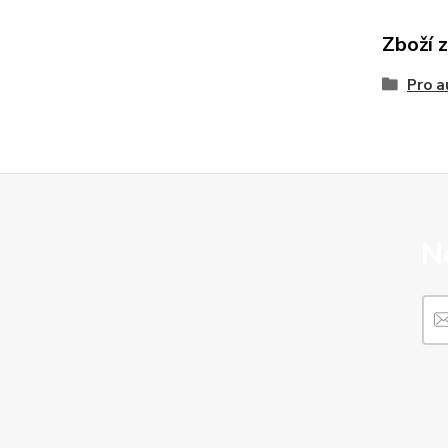
Zboží 
Pro a
N