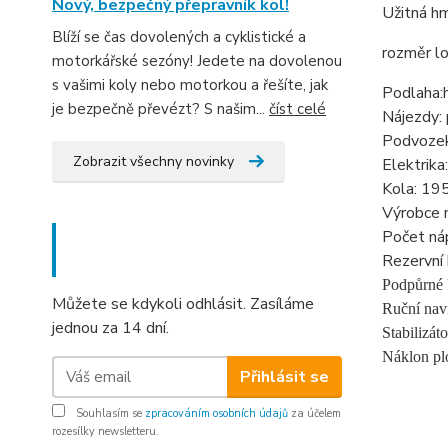
Nový, bezpečný přepravník kol!
Užitná h
Blíží se čas dovolených a cyklistické a
rozměr l
motorkářské sezóny! Jedete na dovolenou
s vašimi koly nebo motorkou a řešíte, jak
Podlaha:h
je bezpečně převézt? S našim...
číst celé
Nájezdy: 
Podvozek:
Zobrazit všechny novinky
Elektrik
Kola: 19
Výrobce 
Nepropásněte novinky, akce
Počet ná
Rezervní 
a slevy!
Podpůrné 
Můžete se kdykoli odhlásit. Zasíláme
Ruční nav
jednou za 14 dní.
Stabilizá
Náklon pl
Přihlásit se
Souhlasím se
zpracováním osobních údajů
za účelem
rozesílky newsletteru.