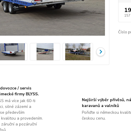
19
157
Číslo p
dovozce / servis
ěmecké firmy BLYSS.
Nejširší výběr přívěsů, n
S má více jak 60-ti
karavanů a valníků
ci, silné zázemí a
 se především
Pořiďte si německou kvalit
 kvalitou a provedením.
českou cenu.
 záruční a pozáruční
ěsů.