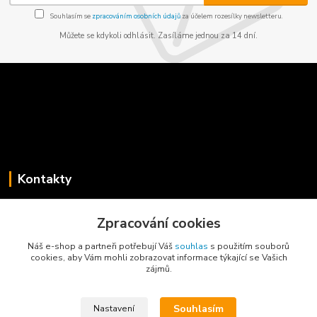
Souhlasím se
zpracováním osobních údajů
za účelem rozesílky newsletteru.
Můžete se kdykoli odhlásit. Zasíláme jednou za 14 dní.
Kontakty
Jaroslav Koběrský
Zpracování cookies
+420 775 734 715
(Po-Pá, 8-16 hod.)
Náš e-shop a partneři potřebují Váš
souhlas
s použitím souborů
cookies, aby Vám mohli zobrazovat informace týkající se Vašich
info@privesyblyss.cz
zájmů.
Souhlasím
Nastavení