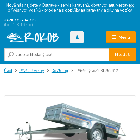
Nově nás najdete v Ostravě - servis karavanů, obytných aut, vestaveb,
přívěsných vozíků - prodejna s doplňky na karavany a díly na vozíky.
+420 775 734 715
(Po-Pá, 8-16 hod.)
Menu
Hledat
Úvod
Přívěsné vozíky
Do 750 kg
Přívěsný vozík BL752612
Přívěsný vozík BL752612