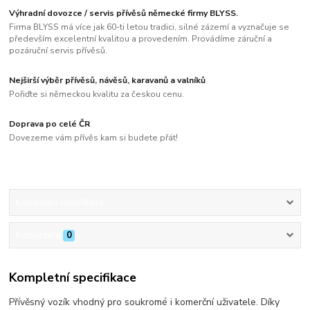
Výhradní dovozce / servis přívěsů německé firmy BLYSS.
Firma BLYSS má více jak 60-ti letou tradici, silné zázemí a vyznačuje se
především excelentní kvalitou a provedením. Provádíme záruční a
pozáruční servis přívěsů.
Nejširší výběr přívěsů, návěsů, karavanů a valníků
Pořiďte si německou kvalitu za českou cenu.
Doprava po celé ČR
Dovezeme vám přívěs kam si budete přát!
Kompletní specifikace
Komentáře
0
Kompletní specifikace
Přívěsný vozík vhodný pro soukromé i komerční uživatele. Díky