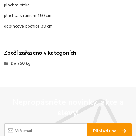
plachta nízká
plachta s rámem 150 cm
doplňkové bočnice 39 cm
Zboží zařazeno v kategoriích
Do 750 kg
Nepropásněte novinky, akce a
slevy!
Přihlásit se