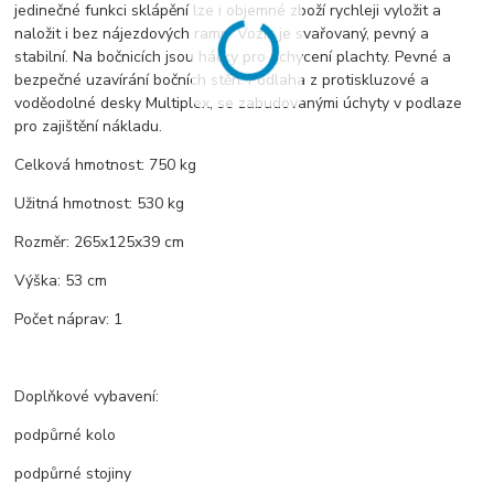
jedinečné funkci sklápění lze i objemné zboží rychleji vyložit a
naložit i bez nájezdových ramp. Vozík je svařovaný, pevný a
stabilní. Na bočnicích jsou háčky pro uchycení plachty. Pevné a
bezpečné uzavírání bočních stěn. Podlaha z protiskluzové a
voděodolné desky Multiplex, se zabudovanými úchyty v podlaze
pro zajištění nákladu.
Celková hmotnost: 750 kg
Užitná hmotnost: 530 kg
Rozměr: 265x125x39 cm
Výška: 53 cm
Počet náprav: 1
Doplňkové vybavení:
podpůrné kolo
podpůrné stojiny