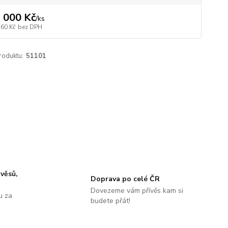
 000 Kč
/
ks
760 Kč
bez DPH
roduktu:
51101
ávěsů,
Doprava po celé ČR
Dovezeme vám přívěs kam si
u za
budete přát!