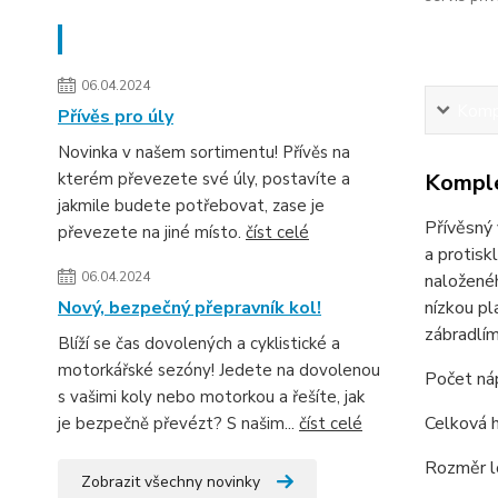
Novinky
06.04.2024
Kompl
Přívěs pro úly
Novinka v našem sortimentu! Přívěs na
Komple
kterém převezete své úly, postavíte a
jakmile budete potřebovat, zase je
Přívěsný 
převezete na jiné místo.
číst celé
a protisk
06.04.2024
naloženéh
nízkou pl
Nový, bezpečný přepravník kol!
zábradlím
Blíží se čas dovolených a cyklistické a
motorkářské sezóny! Jedete na dovolenou
Počet náp
s vašimi koly nebo motorkou a řešíte, jak
Celková 
je bezpečně převézt? S našim...
číst celé
Rozměr l
Zobrazit všechny novinky