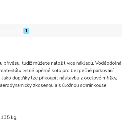
Komentáře
1
hu přívěsu, tudíž můžete naložit více nákladu. Voděodolná
 materilálu. Silné opěrné kolo pro bezpečné parkování
 Jako doplňky lze přikoupit nástavbu z ocelové mřížky,
o aerodynamicky zkosenou a s úložnou schránkouse
2135 kg,