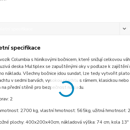
etní specifikace
tní specifikace
vozík Columbia s hliníkovými bočnicem, které snižují celkovou vá
luzivá deska Multiplex se zapuštěnými oky v podlaze k zajištění
o nákladu. Všechny bočnice jdou sundat, lze tedy vytvořit plato.
achtu v sedmi barvách, vysokou plachtu s rámem, klasickou neb
 na přední stěně pro bezpečnost nákladu.
rav: 2
hmotnost: 2700 kg, vlastní hmotnost: 565kg, užitná hmotnsot: 
ožné plochy: 400x200x40cm, nákladová výška: 74 cm, kola 13"