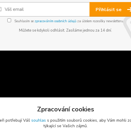
Přihlásit se
Souhlasím se
zpracováním osobních údajů
za účelem rozesílky newsletteru.
Můžete se kdykoli odhlásit. Zasíláme jednou za 14 dní.
Zpracování cookies
eři potřebují Váš
souhlas
s použitím souborů cookies, aby Vám mohli z
týkající se Vašich zájmů.