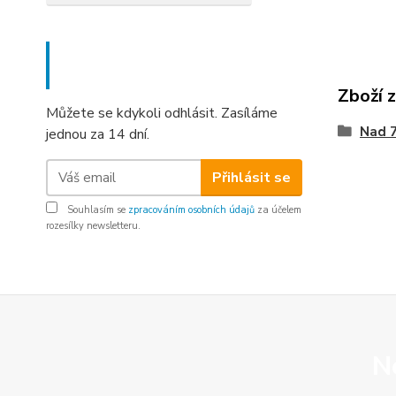
Nepropásněte novinky, akce
a slevy!
Zboží 
Můžete se kdykoli odhlásit. Zasíláme
Nad 
jednou za 14 dní.
Přihlásit se
Souhlasím se
zpracováním osobních údajů
za účelem
rozesílky newsletteru.
N