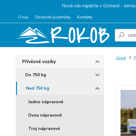
Nově nás najdete v Ostravě - servis 
O nás
Obchodní podmínky
Kontakty
Úvod
P
Přívěsné vozíky
Přív
Do 750 kg
Nad 750 kg
Jedno nápravové
Dvou nápravové
Troj nápravové