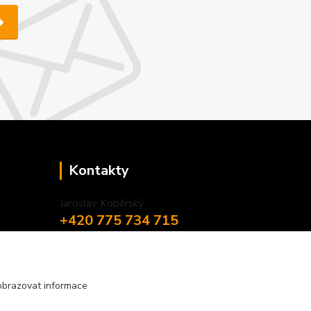
Kontakty
Jaroslav Koběrský
+420 775 734 715
(Po-Pá, 8-16 hod.)
info@privesyblyss.cz
obrazovat informace