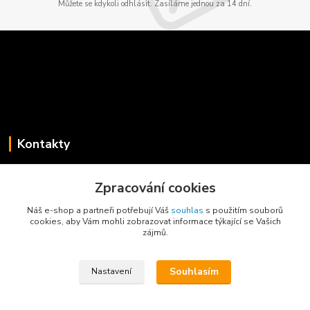
Můžete se kdykoli odhlásit. Zasíláme jednou za 14 dní.
Kontakty
Jaroslav Koběrský
Zpracování cookies
+420 775 734 715
(Po-Pá, 8-16 hod.)
Náš e-shop a partneři potřebují Váš
souhlas
s použitím souborů
cookies, aby Vám mohli zobrazovat informace týkající se Vašich
info@privesyblyss.cz
zájmů.
Souhlasím
Nastavení