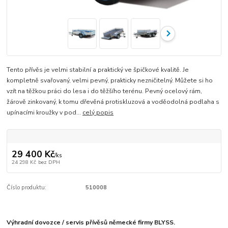
Tento přívěs je velmi stabilní a praktický ve špičkové kvalitě. Je
kompletně svařovaný, velmi pevný, prakticky nezničitelný. Můžete si ho
vzít na těžkou práci do lesa i do těžšího terénu. Pevný ocelový rám,
žárově zinkovaný, k tomu dřevěná protiskluzová a voděodolná podlaha s
upínacími kroužky v pod...
celý popis
29 400 Kč
/
ks
24 298 Kč
bez DPH
Číslo produktu:
510008
Výhradní dovozce / servis přívěsů německé firmy BLYSS.