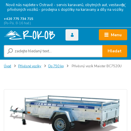
Nově nás najdete v Ostravě - servis karavanů, obytných aut, vestaveb,
přívěsných vozíků - prodejna s doplňky na karavany a díly na vozíky.
+420 775 734 715
(Po-Pá, 8-16 hod.)
Menu
Hledat
Úvod
Přívěsné vozíky
Do 750 kg
Přívěsný vozík Maister BC7520U
Přívěsný vozík Maister BC7520U