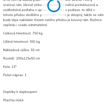
ocelový rám, žárově zinkovaný, k tomu dřevěná protiskluzová a
voděodolná podlaha s upínacími kroužky v podlaze, to dělá z
tohoto přívěsu skvělého pomocníka. Vozík je sklopný, takže se vám
bude lépe nakládat. Kolem celého přívěsu je kovový rám. Bočnice
vepředu i vzadu odnímatelné.
Celková hmotnost: 750 kg
Užitná hmotnost: 592 kg
Nákladová výška: 55 cm
Rozměr: 200x125x50 cm
Kola: 13"
Počet náprav: 1
Doplńky k dopkoupení:
Plachta nízká