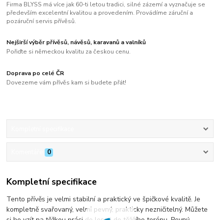
Firma BLYSS má více jak 60-ti letou tradici, silné zázemí a vyznačuje se
především excelentní kvalitou a provedením. Provádíme záruční a
pozáruční servis přívěsů.
Nejširší výběr přívěsů, návěsů, karavanů a valníků
Pořiďte si německou kvalitu za českou cenu.
Doprava po celé ČR
Dovezeme vám přívěs kam si budete přát!
Kompletní specifikace
Komentáře
0
Kompletní specifikace
Tento přívěs je velmi stabilní a praktický ve špičkové kvalitě. Je
kompletně svařovaný, velmi pevný, prakticky nezničitelný. Můžete
si ho vzít na těžkou práci do lesa i do těžšího terénu. Pevný