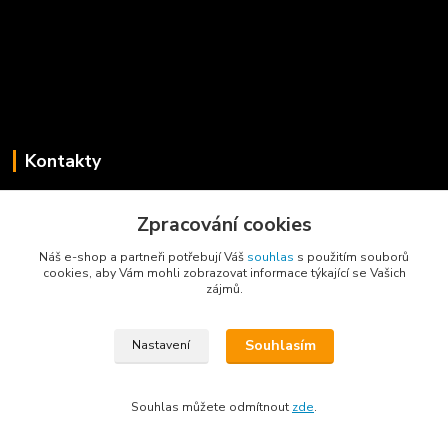
Kontakty
Jaroslav Koběrský
Zpracování cookies
+420 775 734 715
(Po-Pá, 8-16 hod.)
Náš e-shop a partneři potřebují Váš
souhlas
s použitím souborů
cookies, aby Vám mohli zobrazovat informace týkající se Vašich
info@privesyblyss.cz
zájmů.
Souhlasím
Nastavení
Souhlas můžete odmítnout
zde
.
Vytvořeno na
Eshop-rychle.cz