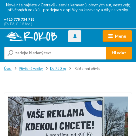
Nově nás najdete v Ostravě - servis karavanů, obytných aut, vestaveb,
přívěsných vozíků - prodejna s doplňky na karavany a díly na vozíky.
+420 775 734 715
(Po-Pá, 8-16 hod.)
Menu
Hledat
Úvod
Přívěsné vozíky
Do 750 kg
Reklamní přívěs
Reklamní přívěs