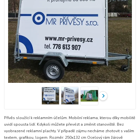
Přívěs sloužící k reklamním účelům. Mobilní reklama, kterou díky mobilitě
uvidí spousta lidí. Kdykoli můžete převézt a změnit stanoviště. Bez
vyobrazené reklamní plachty. V případě zájmu necháme zhotovit s vaším
textem, grafikou, logem. Rozměr: 250x132 cm Ocelový rám žárově