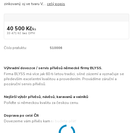
zinkovaný, oj ve tvaru V,...
celý popis
40 500 Kč
/
ks
33 471 Kč
bez DPH
Číslo produktu:
510006
Výhradní dovozce / servis přívěsů německé firmy BLYSS.
Firma BLYSS má více jak 60-ti letou tradici, silné zázemí a vyznačuje se
především excelentní kvalitou a provedením. Provádíme záruční a
pozáruční servis přívěsů.
Nejširší výběr přívěsů, návěsů, karavanů a valníků
Pořiďte si německou kvalitu za českou cenu.
Doprava po celé ČR
Dovezeme vám přívěs kam si budete přát!