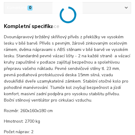
Komentáře
0
Kompletní specifikace
Dvounápravový bržděný skříňový přívěs z překližky ve vysokém
lesku v bílé barvě. Přívěs s pevným, žárově zinkovaným ocelovým
rámem, dvěma nápravami s ABS stěnami v bílé barvě ve vysokém
lesku. Standardně pevné vázací lišty - 2 na každé straně a vázací
kruhy zapuštěné v podlaze zajišťují bezpečnou a spolehlivou
přepravu vašeho nákladu. Pevné sendvičové stěny tl. 23 mm,
pevná podlahová protiskluzová deska 15mm silná, vzadu
dvoukřídlé dveře uzamykatelné zámkem. Stabilní otočné kolo pro
pohodlné manévrování. Tlumiče kol zvyšují bezpečnost a jízdí
komfort, masivní zadní podpěra pro vysokou stabilitu přívěsu.
Boční stěnový ventilátor pro cirkulaci vzduchu.
Rozměr: 260x160x180 cm
Hmotnost: 2700 kg
Počet náprav: 2