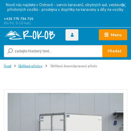
Nově nás najdete v Ostravě - servis karavanů, obytných aut, vestaveb,
přívěsných vozíků - prodejna s doplňky na karavany a díly na vozíky.
+420 775 734 715
(Po-Pá, 8-16 hod.)
Menu
Hledat
Úvod
Skříňové přívěsy
Skříňový dvounápravový přívěs
Skříňový dvounápravový přívěs