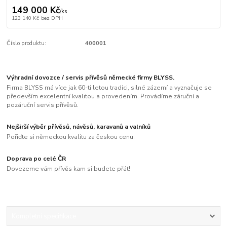
149 000 Kč
/
ks
123 140 Kč
bez DPH
Číslo produktu:
400001
Výhradní dovozce / servis přívěsů německé firmy BLYSS.
Firma BLYSS má více jak 60-ti letou tradici, silné zázemí a vyznačuje se
především excelentní kvalitou a provedením. Provádíme záruční a
pozáruční servis přívěsů.
Nejširší výběr přívěsů, návěsů, karavanů a valníků
Pořiďte si německou kvalitu za českou cenu.
Doprava po celé ČR
Dovezeme vám přívěs kam si budete přát!
Kompletní specifikace