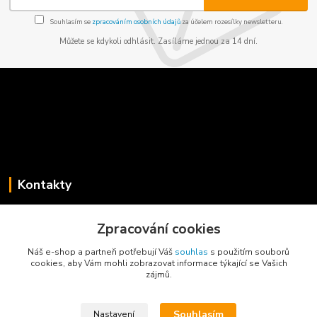
Souhlasím se
zpracováním osobních údajů
za účelem rozesílky newsletteru.
Můžete se kdykoli odhlásit. Zasíláme jednou za 14 dní.
Kontakty
Jaroslav Koběrský
Zpracování cookies
+420 775 734 715
(Po-Pá, 8-16 hod.)
Náš e-shop a partneři potřebují Váš
souhlas
s použitím souborů
cookies, aby Vám mohli zobrazovat informace týkající se Vašich
info@privesyblyss.cz
zájmů.
Souhlasím
Nastavení